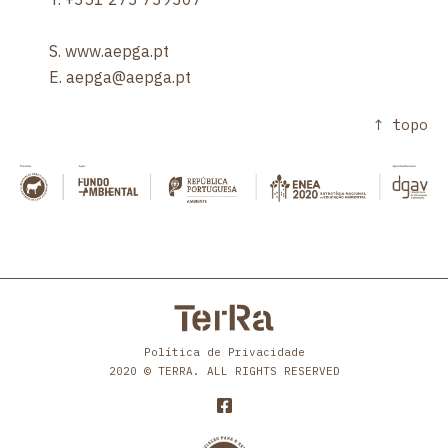
S.
www.aepga.pt
E.
aepga@aepga.pt
↑ topo
Política de Privacidade
2020 © TERRA. ALL RIGHTS RESERVED