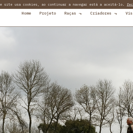
te site usa cookies, ao continuar a navegar está a aceitá-lo.
fec
Home
Projeto
Raças
⬎
Criadores
⬎
Vis